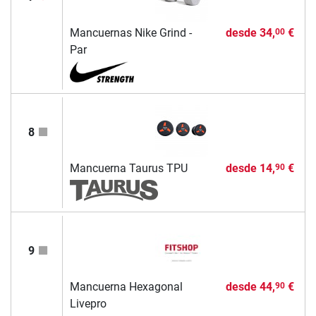
Mancuernas Nike Grind -
desde
34,
€
00
Par
8
Mancuerna Taurus TPU
desde
14,
€
90
9
Mancuerna Hexagonal
desde
44,
€
90
Livepro