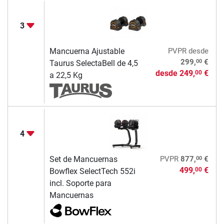
3
Mancuerna Ajustable
PVPR
desde
00
299,
€
Taurus SelectaBell de 4,5
desde
249,
€
00
a 22,5 Kg
4
00
Set de Mancuernas
PVPR
877,
€
499,
€
00
Bowflex SelectTech 552i
incl. Soporte para
Mancuernas