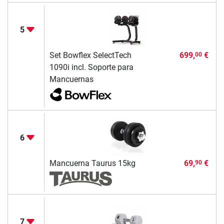
5
Set Bowflex SelectTech
699,
€
00
1090i incl. Soporte para
Mancuernas
6
Mancuerna Taurus 15kg
69,
€
90
7