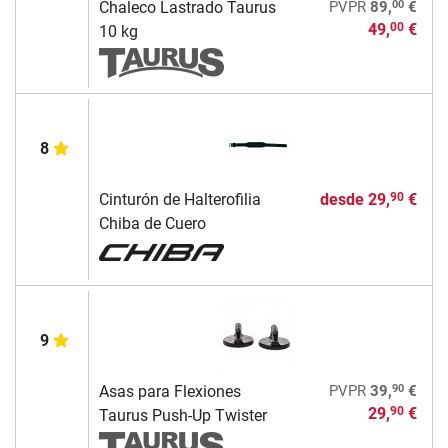
00
Chaleco Lastrado Taurus
PVPR
89,
€
49,
€
00
10 kg
8
Cinturón de Halterofilia
desde
29,
€
90
Chiba de Cuero
9
90
Asas para Flexiones
PVPR
39,
€
29,
€
90
Taurus Push-Up Twister