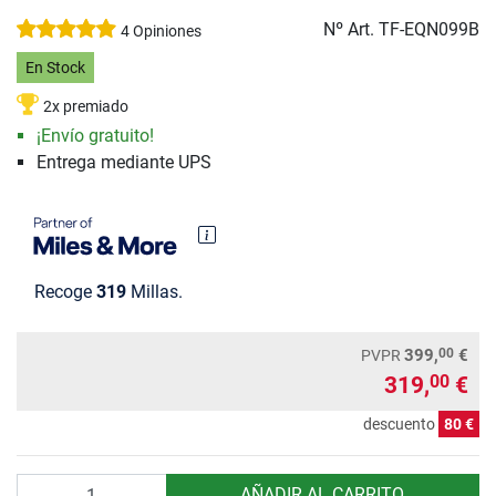
Nº Art.
TF-EQN099B
4 Opiniones
En Stock
2x premiado
¡Envío gratuito!
Entrega mediante UPS
Recoge
319
Millas.
00
399,
€
PVPR
319,
€
00
descuento
80 €
Cantidad
AÑADIR AL CARRITO