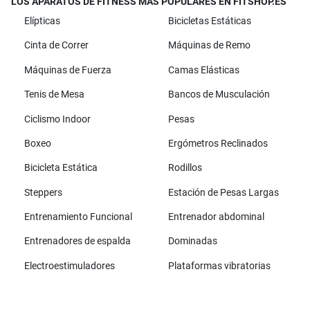
LOS APARATOS DE FITNESS MÁS POPULARES EN FITSHOP.ES
Elípticas
Bicicletas Estáticas
Cinta de Correr
Máquinas de Remo
Máquinas de Fuerza
Camas Elásticas
Tenis de Mesa
Bancos de Musculación
Ciclismo Indoor
Pesas
Boxeo
Ergómetros Reclinados
Bicicleta Estática
Rodillos
Steppers
Estación de Pesas Largas
Entrenamiento Funcional
Entrenador abdominal
Entrenadores de espalda
Dominadas
Electroestimuladores
Plataformas vibratorias
Todas las marcas