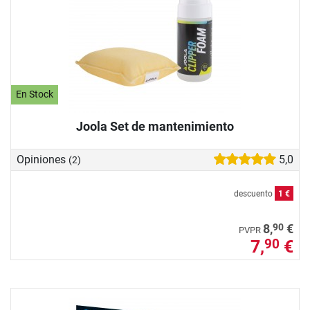
En Stock
Joola Set de mantenimiento
Opiniones
5,0
(2)
descuento
1 €
90
8,
€
PVPR
7,
€
90