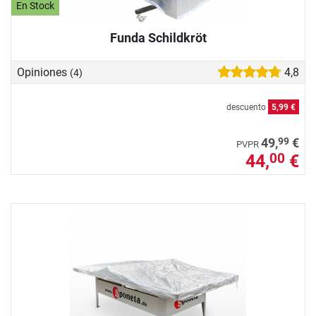
En Stock
Funda Schildkröt
Opiniones
4,8
(4)
descuento
5,99 €
99
49,
€
PVPR
44,
€
00