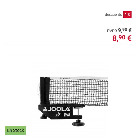
descuento
1 €
90
9,
€
PVPR
8,
€
90
En Stock