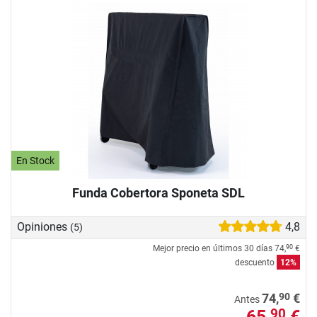
En Stock
Funda Cobertora Sponeta SDL
Opiniones
4,8
(5)
Mejor precio en últimos 30 días
74,
€
90
descuento
12%
90
74,
€
Antes
65,
€
90