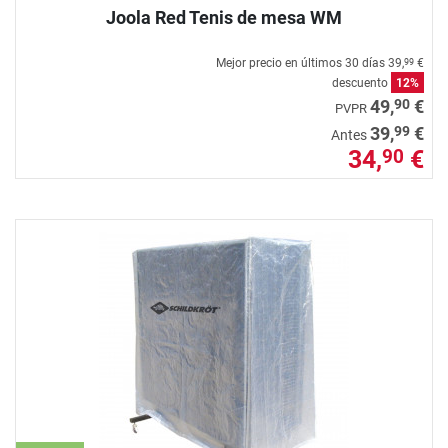
Joola Red Tenis de mesa WM
Mejor precio en últimos 30 días
39,
€
99
descuento
12%
90
49,
€
PVPR
99
39,
€
Antes
34,
€
90