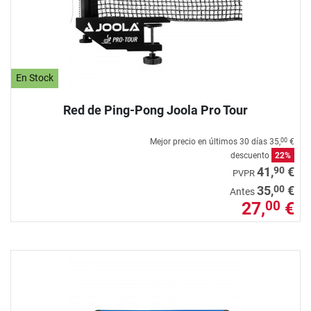
En Stock
Red de Ping-Pong Joola Pro Tour
Mejor precio en últimos 30 días
35,
€
00
descuento
22%
90
41,
€
PVPR
00
35,
€
Antes
27,
€
00