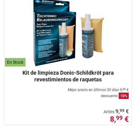
En Stock
Kit de limpieza Donic-Schildkröt para
revestimientos de raquetas
Mejor precio en últimos 30 días
9,
€
99
descuento
10%
99
9,
€
Antes
8,
€
99